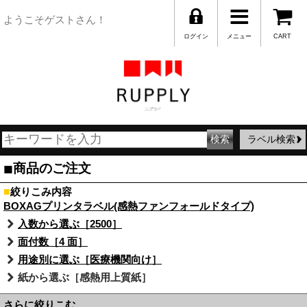
ようこそゲストさん！
ログイン
メニュー
CART
ラベル検索
■
商品のご注文
■
絞りこみ内容
BOXAGプリンタラベル(感熱ファンフォールドタイプ)
入数から選ぶ［2500］
面付数［4 面］
用途別に選ぶ［医療機関向け］
紙から選ぶ［感熱用上質紙］
さらに絞りこむ