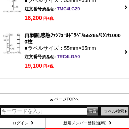
■ラベルサイズ：55mm×65mm
注文番号
:
TMC4LGZ0
(商品名)
16,200
円+税
再剥離感熱ﾌｧﾝﾌｫｰﾙﾄﾞﾗﾍﾞﾙ55x65/ﾐｼﾝ/1000
0枚
■ラベルサイズ：55mm×65mm
注文番号
:
TRC4LGA0
(商品名)
19,100
円+税
ページTOPへ
ラベル検索
ログイン
新規メンバー登録(無料)