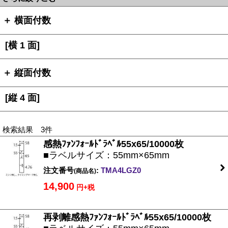
＋ 横面付数
[横 1 面]
＋ 縦面付数
[縦 4 面]
検索結果 3件
感熱ﾌｧﾝﾌｫｰﾙﾄﾞﾗﾍﾞﾙ55x65/10000枚
■ラベルサイズ：55mm×65mm
注文番号
:
TMA4LGZ0
(商品名)
14,900
円+税
再剥離感熱ﾌｧﾝﾌｫｰﾙﾄﾞﾗﾍﾞﾙ55x65/10000枚