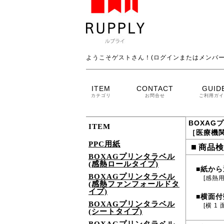
ようこそゲストさん！(ログインまたはメンバー
ITEM
CONTACT
GUID
カテゴリ
お問合せ
ご利用ガイ
BOXAG
ITEM
［医療機
PPC用紙
■
商品検
BOXAGプリンタラベル
(感熱ロールタイプ)
紙から
■
BOXAGプリンタラベル
[感熱
(感熱ファンフォールドタ
イプ)
横面付
■
BOXAGプリンタラベル
[横 1 
(シートタイプ)