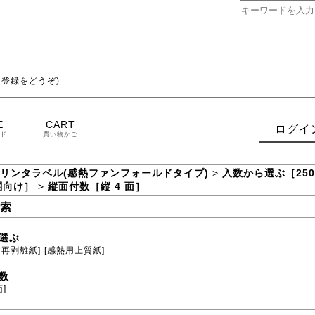
登録をどうぞ)
E
CART
ログイ
ド
買い物かご
プリンタラベル(感熱ファンフォールドタイプ)
>
入数から選ぶ［250
関向け］
>
縦面付数［縦 4 面］
索
選ぶ
用再剥離紙]
[感熱用上質紙]
数
面]