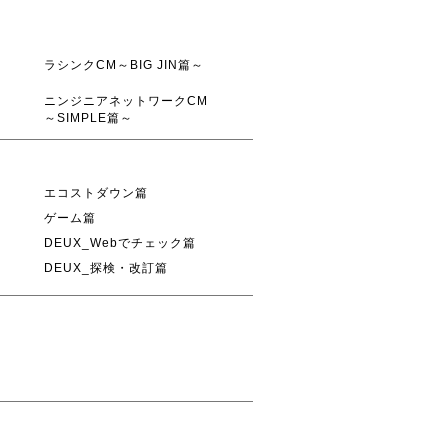
ラシンクCM～BIG JIN篇～
ニンジニアネットワークCM
～SIMPLE篇～
エコストダウン篇
ゲーム篇
DEUX_Webでチェック篇
DEUX_探検・改訂篇