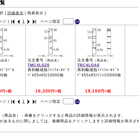
覧
択 [
詳細表示
|
簡易表示
]
ージ )
1
ページ指定:
注文番号
注文番号
商品名）
（商品名）
（商品名）
TMC4LGZ0
TRC4LGA0
ﾄﾞﾗﾍﾞﾙ
再剥離感熱ﾌｧﾝﾌｫｰﾙﾄﾞﾗ
再剥離感熱ﾌｧﾝﾌｫｰﾙﾄﾞﾗ
000枚
ﾍﾞﾙ55x65/10000枚
ﾍﾞﾙ55x65/ﾐｼﾝ/10000枚
0
16,200
19,100
円+税
円+税
円+税
ージ )
1
ページ指定:
号（商品名）・画像をクリックすると商品の詳細情報が表示されます。
品があるものに関しましては、後継商品をクリックしますと詳細情報が表示さ