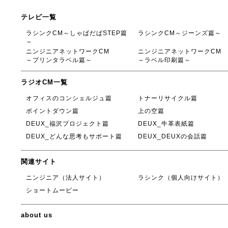
テレビ一覧
ラシンクCM～しゃばだばSTEP篇
ラシンクCM～ジーンズ篇～
～
ニンジニアネットワークCM
ニンジニアネットワークCM
～プリンタラベル篇～
～ラベル印刷篇～
ラジオCM一覧
オフィスのコンシェルジュ篇
トナーリサイクル篇
ポイントダウン篇
上の空篇
DEUX_福沢プロジェクト篇
DEUX_牛革表紙篇
DEUX_どんな思考もサポート篇
DEUX_DEUXの会話篇
関連サイト
ニンジニア（法人サイト）
ラシンク（個人向けサイト）
ショートムービー
about us