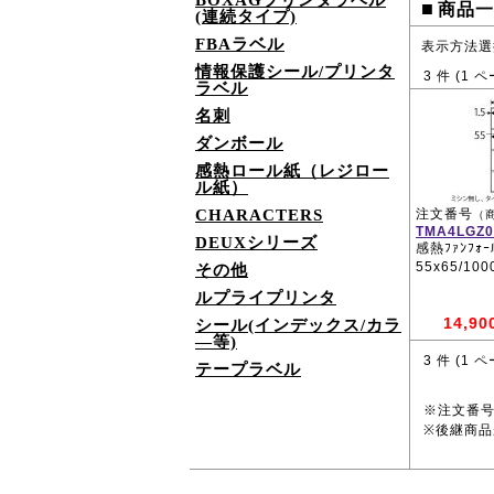
BOXAGプリンタラベル
■
商品一
(連続タイプ)
FBAラベル
表示方法選
情報保護シール/プリンタ
3
件 (
1
ペ
ラベル
名刺
ダンボール
感熱ロール紙（レジロー
ル紙）
CHARACTERS
注文番号
（
TMA4LGZ0
DEUXシリーズ
感熱ﾌｧﾝﾌｫｰﾙ
55x65/10
その他
ルプライプリンタ
14,90
シール(インデックス/カラ
―等)
3
件 (
1
ペ
テープラベル
※注文番
※後継商