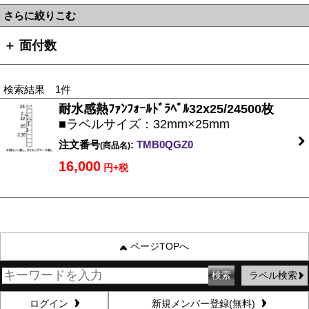
さらに絞りこむ
＋ 面付数
検索結果 1件
耐水感熱ﾌｧﾝﾌｫｰﾙﾄﾞﾗﾍﾞﾙ32x25/24500枚
■ラベルサイズ：32mm×25mm
注文番号
:
TMB0QGZ0
(商品名)
16,000
円+税
ページTOPへ
ラベル検索
ログイン
新規メンバー登録(無料)