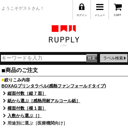
ようこそゲストさん！
ログイン
メニュー
CART
ラベル検索
■
商品のご注文
■
絞りこみ内容
BOXAGプリンタラベル(感熱ファンフォールドタイプ)
縦面付数［縦 7 面］
紙から選ぶ［感熱用耐アルコール紙］
横面付数［横 1 面］
入数から選ぶ［］
用途別に選ぶ［医療機関向け］