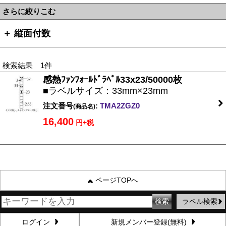
さらに絞りこむ
＋ 縦面付数
検索結果 1件
感熱ﾌｧﾝﾌｫｰﾙﾄﾞﾗﾍﾞﾙ33x23/50000枚
■ラベルサイズ：33mm×23mm
注文番号
:
TMA2ZGZ0
(商品名)
16,400
円+税
ページTOPへ
ラベル検索
ログイン
新規メンバー登録(無料)