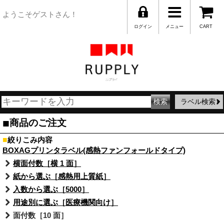
ようこそゲストさん！
ログイン
メニュー
CART
ラベル検索
■
商品のご注文
■
絞りこみ内容
BOXAGプリンタラベル(感熱ファンフォールドタイプ)
横面付数［横 1 面］
紙から選ぶ［感熱用上質紙］
入数から選ぶ［5000］
用途別に選ぶ［医療機関向け］
面付数［10 面］