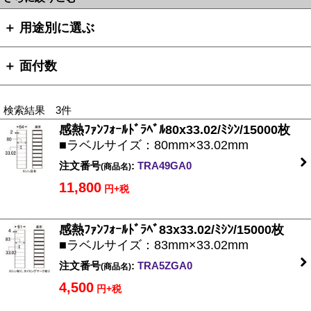
＋ 用途別に選ぶ
＋ 面付数
検索結果 3件
感熱ﾌｧﾝﾌｫｰﾙﾄﾞﾗﾍﾞﾙ80x33.02/ﾐｼﾝ/15000枚
■ラベルサイズ：80mm×33.02mm
注文番号
:
TRA49GA0
(商品名)
11,800
円+税
感熱ﾌｧﾝﾌｫｰﾙﾄﾞﾗﾍﾞ83x33.02/ﾐｼﾝ/15000枚
■ラベルサイズ：83mm×33.02mm
注文番号
:
TRA5ZGA0
(商品名)
4,500
円+税