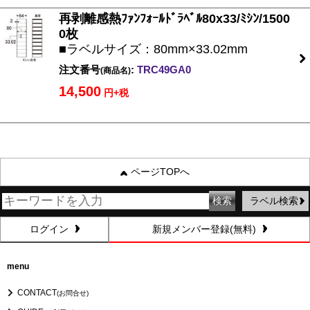
再剥離感熱ﾌｧﾝﾌｫｰﾙﾄﾞﾗﾍﾞﾙ80x33/ﾐｼﾝ/1500
0枚
■ラベルサイズ：80mm×33.02mm
注文番号
:
TRC49GA0
(商品名)
14,500
円+税
ページTOPへ
ラベル検索
ログイン
新規メンバー登録(無料)
menu
CONTACT
(お問合せ)