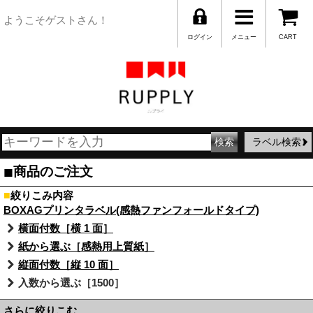
ようこそゲストさん！
ログイン
メニュー
CART
ラベル検索
■
商品のご注文
■
絞りこみ内容
BOXAGプリンタラベル(感熱ファンフォールドタイプ)
横面付数［横 1 面］
紙から選ぶ［感熱用上質紙］
縦面付数［縦 10 面］
入数から選ぶ［1500］
さらに絞りこむ