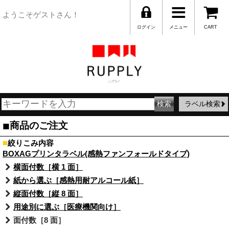
ようこそゲストさん！
ログイン
メニュー
CART
ラベル検索
■
商品のご注文
■
絞りこみ内容
BOXAGプリンタラベル(感熱ファンフォールドタイプ)
横面付数［横 1 面］
紙から選ぶ［感熱用耐アルコール紙］
縦面付数［縦 8 面］
用途別に選ぶ［医療機関向け］
面付数［8 面］