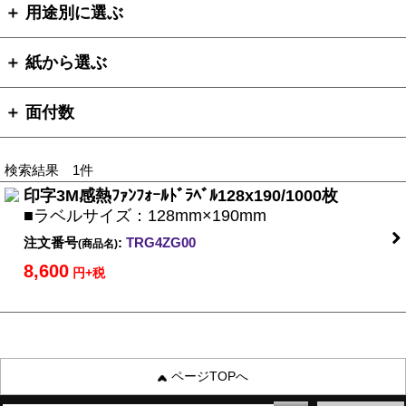
＋ 用途別に選ぶ
＋ 紙から選ぶ
＋ 面付数
検索結果 1件
印字3M感熱ﾌｧﾝﾌｫｰﾙﾄﾞﾗﾍﾞﾙ128x190/1000枚
■ラベルサイズ：128mm×190mm
注文番号
:
TRG4ZG00
(商品名)
8,600
円+税
ページTOPへ