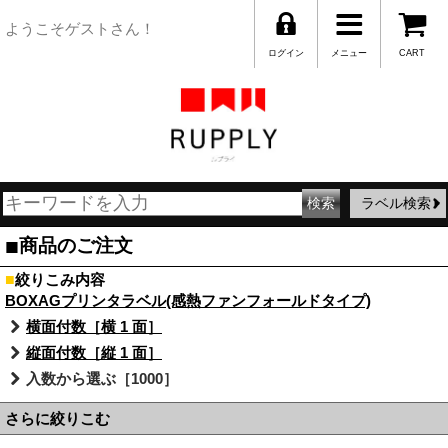
ようこそゲストさん！
ログイン
メニュー
CART
ラベル検索
■
商品のご注文
■
絞りこみ内容
BOXAGプリンタラベル(感熱ファンフォールドタイプ)
横面付数［横 1 面］
縦面付数［縦 1 面］
入数から選ぶ［1000］
さらに絞りこむ