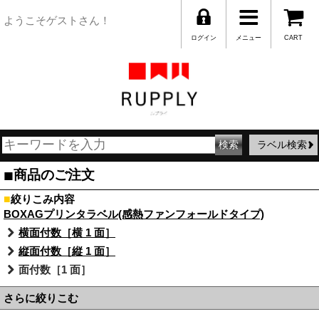
ようこそゲストさん！
ログイン
メニュー
CART
ラベル検索
■
商品のご注文
■
絞りこみ内容
BOXAGプリンタラベル(感熱ファンフォールドタイプ)
横面付数［横 1 面］
縦面付数［縦 1 面］
面付数［1 面］
さらに絞りこむ