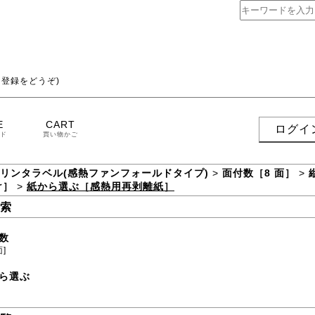
登録をどうぞ)
E
CART
ログイ
ド
買い物かご
プリンタラベル(感熱ファンフォールドタイプ)
>
面付数［8 面］
>
け］
>
紙から選ぶ［感熱用再剥離紙］
索
数
面]
ら選ぶ