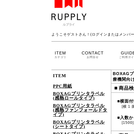
ようこそゲストさん！(ログインまたはメンバー
ITEM
CONTACT
GUID
カテゴリ
お問合せ
ご利用ガイ
BOXAG
ITEM
療機関向
PPC用紙
■
商品検
BOXAGプリンタラベル
(感熱ロールタイプ)
横面付
■
BOXAGプリンタラベル
[横 1 
(感熱ファンフォールドタ
イプ)
入数か
■
BOXAGプリンタラベル
[1500]
(シートタイプ)