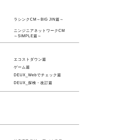
ラシンクCM～BIG JIN篇～
ニンジニアネットワークCM
～SIMPLE篇～
エコストダウン篇
ゲーム篇
DEUX_Webでチェック篇
DEUX_探検・改訂篇