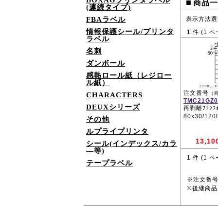
BOXAGプリンタラベル
■
商品一
(連続タイプ)
FBAラベル
表示方法選
情報保護シール/プリンタ
1
件 (
1
ペ
ラベル
名刺
ダンボール
感熱ロール紙（レジロー
ル紙）
注文番号
（
CHARACTERS
TMC21GZ0
DEUXシリーズ
再剥離ﾌｧﾝﾌｫ
80x30/12
その他
ルプライプリンタ
13,10
シール(インデックス/カラ
―等)
1
件 (
1
ペ
テープラベル
※注文番
※後継商