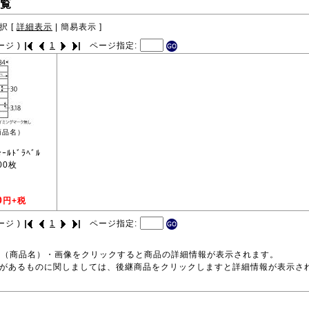
覧
択 [
詳細表示
|
簡易表示
]
ージ )
1
ページ指定:
商品名）
ｰﾙﾄﾞﾗﾍﾞﾙ
000枚
0
円+税
ージ )
1
ページ指定:
号（商品名）・画像をクリックすると商品の詳細情報が表示されます。
品があるものに関しましては、後継商品をクリックしますと詳細情報が表示さ