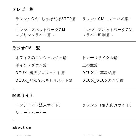
テレビ一覧
ラシンクCM～しゃばだばSTEP篇
ラシンクCM～ジーンズ篇～
～
ニンジニアネットワークCM
ニンジニアネットワークCM
～プリンタラベル篇～
～ラベル印刷篇～
ラジオCM一覧
オフィスのコンシェルジュ篇
トナーリサイクル篇
ポイントダウン篇
上の空篇
DEUX_福沢プロジェクト篇
DEUX_牛革表紙篇
DEUX_どんな思考もサポート篇
DEUX_DEUXの会話篇
関連サイト
ニンジニア（法人サイト）
ラシンク（個人向けサイト）
ショートムービー
about us