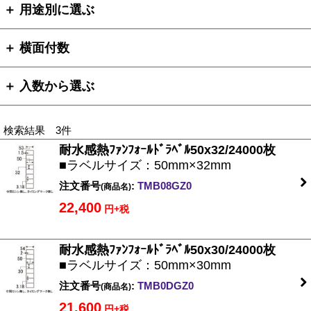
＋ 用途別に選ぶ
＋ 横面付数
＋ 入数から選ぶ
検索結果 3件
耐水感熱ﾌｧﾝﾌｫｰﾙﾄﾞﾗﾍﾞﾙ50x32/24000枚
■ラベルサイズ：50mm×32mm
注文番号
:
TMB08GZ0
(商品名)
22,400
円+税
耐水感熱ﾌｧﾝﾌｫｰﾙﾄﾞﾗﾍﾞﾙ50x30/24000枚
■ラベルサイズ：50mm×30mm
注文番号
:
TMB0DGZ0
(商品名)
21,600
円+税