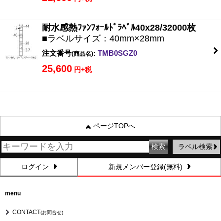
耐水感熱ﾌｧﾝﾌｫｰﾙﾄﾞﾗﾍﾞﾙ40x28/32000枚
■ラベルサイズ：40mm×28mm
注文番号
:
TMB0SGZ0
(商品名)
25,600
円+税
ページTOPへ
ラベル検索
ログイン
新規メンバー登録(無料)
menu
CONTACT
(お問合せ)