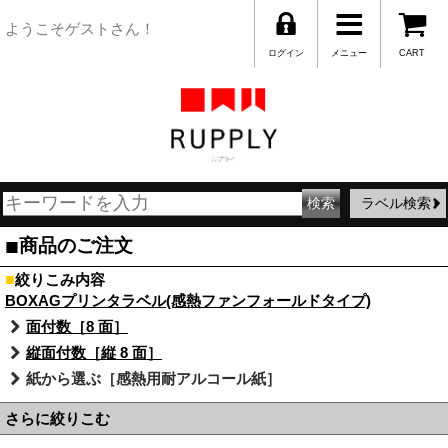
ようこそゲストさん！
ログイン
メニュー
CART
ラベル検索
■
商品のご注文
■
絞りこみ内容
BOXAGプリンタラベル(感熱ファンフォールドタイプ)
面付数［8 面］
縦面付数［縦 8 面］
紙から選ぶ［感熱用耐アルコール紙］
さらに絞りこむ