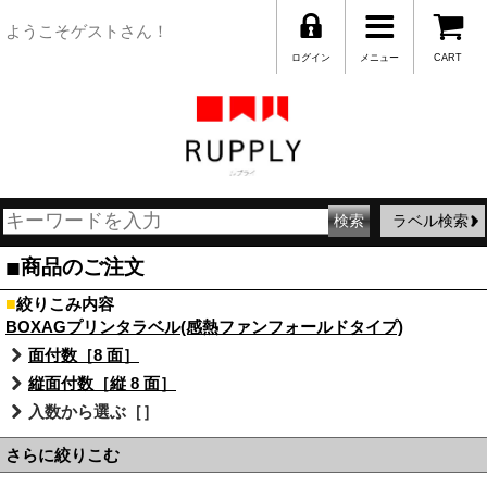
ようこそゲストさん！
ログイン
メニュー
CART
ラベル検索
■
商品のご注文
■
絞りこみ内容
BOXAGプリンタラベル(感熱ファンフォールドタイプ)
面付数［8 面］
縦面付数［縦 8 面］
入数から選ぶ［］
さらに絞りこむ