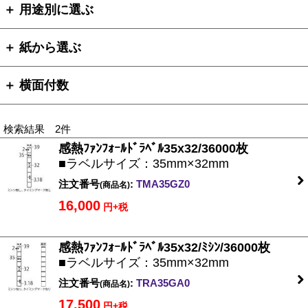
＋ 用途別に選ぶ
＋ 紙から選ぶ
＋ 横面付数
検索結果 2件
感熱ﾌｧﾝﾌｫｰﾙﾄﾞﾗﾍﾞﾙ35x32/36000枚
■ラベルサイズ：35mm×32mm
注文番号
:
TMA35GZ0
(商品名)
16,000
円+税
感熱ﾌｧﾝﾌｫｰﾙﾄﾞﾗﾍﾞﾙ35x32/ﾐｼﾝ/36000枚
■ラベルサイズ：35mm×32mm
注文番号
:
TRA35GA0
(商品名)
17,500
円+税