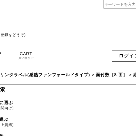
登録をどうぞ)
E
CART
ログイ
ド
買い物かご
プリンタラベル(感熱ファンフォールドタイプ)
>
面付数［8 面］
>
索
に選ぶ
機関向け]
選ぶ
用上質紙]