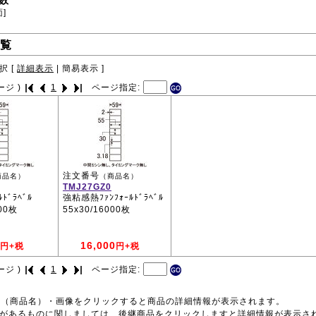
数
面]
覧
択 [
詳細表示
|
簡易表示
]
ージ )
1
ページ指定:
注文番号
商品名）
（商品名）
TMJ27GZ0
ﾄﾞﾗﾍﾞﾙ
強粘感熱ﾌｧﾝﾌｫｰﾙﾄﾞﾗﾍﾞﾙ
000枚
55x30/16000枚
16,000
円+税
円+税
ージ )
1
ページ指定:
号（商品名）・画像をクリックすると商品の詳細情報が表示されます。
品があるものに関しましては、後継商品をクリックしますと詳細情報が表示さ