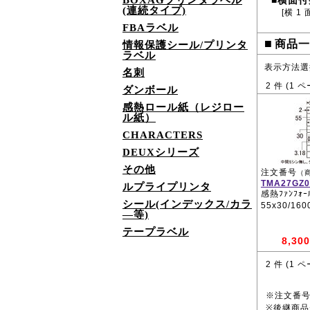
BOXAGプリンタラベル
横面付
■
(連続タイプ)
[横 1 
FBAラベル
■
商品一
情報保護シール/プリンタ
ラベル
表示方法選
名刺
2
件 (
1
ペ
ダンボール
感熱ロール紙（レジロー
ル紙）
CHARACTERS
DEUXシリーズ
その他
注文番号
（
TMA27GZ0
ルプライプリンタ
感熱ﾌｧﾝﾌｫｰﾙ
シール(インデックス/カラ
55x30/16
―等)
テープラベル
8,300
2
件 (
1
ペ
※注文番
※後継商