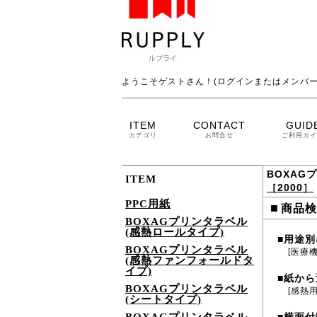
ようこそゲストさん！(ログインまたはメンバー
ITEM
CONTACT
GUID
カテゴリ
お問合せ
ご利用ガイ
BOXAG
ITEM
［2000］
PPC用紙
■
商品検
BOXAGプリンタラベル
(感熱ロールタイプ)
用途別
■
BOXAGプリンタラベル
[医療
(感熱ファンフォールドタ
イプ)
紙から
■
BOXAGプリンタラベル
[感熱
(シートタイプ)