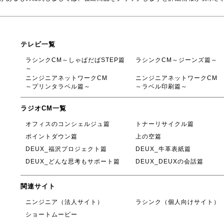
テレビ一覧
ラシンクCM～しゃばだばSTEP篇
ラシンクCM～ジーンズ篇～
～
ニンジニアネットワークCM
ニンジニアネットワークCM
～プリンタラベル篇～
～ラベル印刷篇～
ラジオCM一覧
オフィスのコンシェルジュ篇
トナーリサイクル篇
ポイントダウン篇
上の空篇
DEUX_福沢プロジェクト篇
DEUX_牛革表紙篇
DEUX_どんな思考もサポート篇
DEUX_DEUXの会話篇
関連サイト
ニンジニア（法人サイト）
ラシンク（個人向けサイト）
ショートムービー