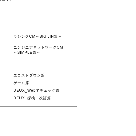
ラシンクCM～BIG JIN篇～
ニンジニアネットワークCM
～SIMPLE篇～
エコストダウン篇
ゲーム篇
DEUX_Webでチェック篇
DEUX_探検・改訂篇