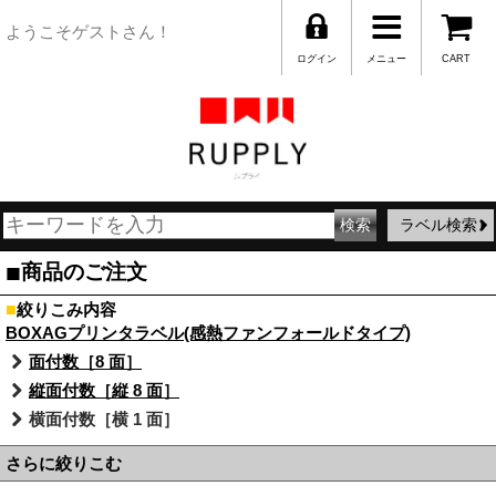
ようこそゲストさん！
ログイン
メニュー
CART
ラベル検索
■
商品のご注文
■
絞りこみ内容
BOXAGプリンタラベル(感熱ファンフォールドタイプ)
面付数［8 面］
縦面付数［縦 8 面］
横面付数［横 1 面］
さらに絞りこむ