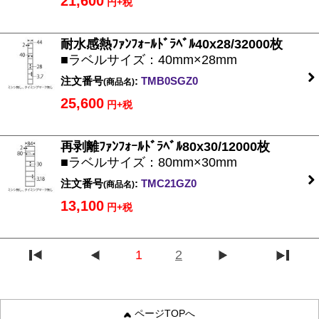
21,600
円+税
耐水感熱ﾌｧﾝﾌｫｰﾙﾄﾞﾗﾍﾞﾙ40x28/32000枚
■ラベルサイズ：40mm×28mm
注文番号
:
TMB0SGZ0
(商品名)
25,600
円+税
再剥離ﾌｧﾝﾌｫｰﾙﾄﾞﾗﾍﾞﾙ80x30/12000枚
■ラベルサイズ：80mm×30mm
注文番号
:
TMC21GZ0
(商品名)
13,100
円+税
1
2
ページTOPへ