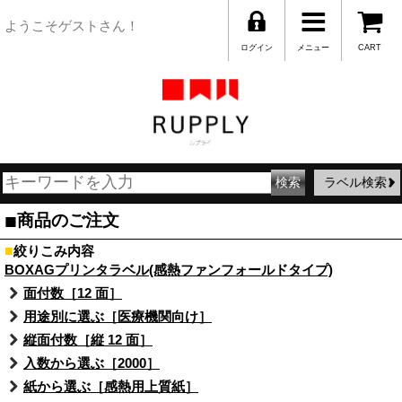
ようこそゲストさん！
ログイン
メニュー
CART
ラベル検索
■
商品のご注文
■
絞りこみ内容
BOXAGプリンタラベル(感熱ファンフォールドタイプ)
面付数［12 面］
用途別に選ぶ［医療機関向け］
縦面付数［縦 12 面］
入数から選ぶ［2000］
紙から選ぶ［感熱用上質紙］