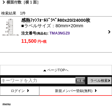
横面付数［横 1 面］
検索結果 1件
感熱ﾌｧﾝﾌｫｰﾙﾄﾞﾗﾍﾞﾙ80x20/24000枚
■ラベルサイズ：80mm×20mm
注文番号
:
TMA3NGZ0
(商品名)
11,500
円+税
ページTOPへ
ラベル検索
ログイン
新規メンバー登録(無料)
menu