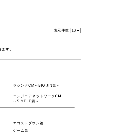
表示件数
れます。
ラシンクCM～BIG JIN篇～
ニンジニアネットワークCM
～SIMPLE篇～
エコストダウン篇
ゲーム篇