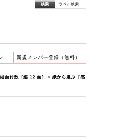
ラベル検索
ン
新規メンバー登録（無料）
縦面付数［縦 12 面］
>
紙から選ぶ［感