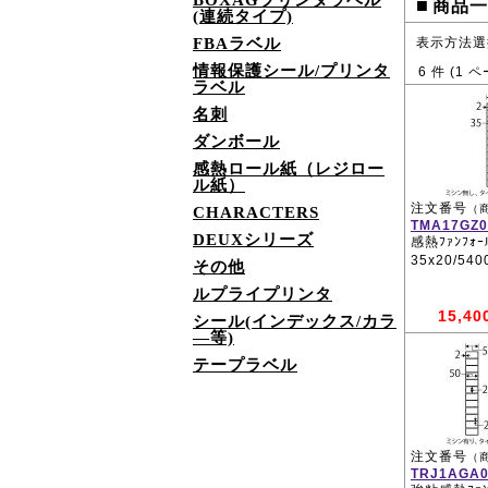
BOXAGプリンタラベル
■
商品一
(連続タイプ)
FBAラベル
表示方法選
情報保護シール/プリンタ
6
件 (
1
ペ
ラベル
名刺
ダンボール
感熱ロール紙（レジロー
ル紙）
注文番号
（
CHARACTERS
TMA17GZ0
DEUXシリーズ
感熱ﾌｧﾝﾌｫｰﾙ
35x20/54
その他
ルプライプリンタ
15,40
シール(インデックス/カラ
―等)
テープラベル
注文番号
（
TRJ1AGA