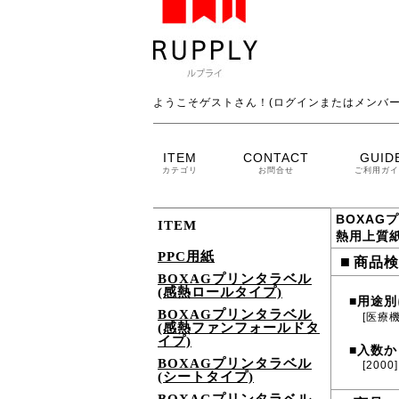
ようこそゲストさん！(ログインまたはメンバー
ITEM
CONTACT
GUID
カテゴリ
お問合せ
ご利用ガイ
BOXAG
ITEM
熱用上質
PPC用紙
■
商品検
BOXAGプリンタラベル
(感熱ロールタイプ)
用途別
■
BOXAGプリンタラベル
[医療
(感熱ファンフォールドタ
イプ)
入数か
■
BOXAGプリンタラベル
[2000]
(シートタイプ)