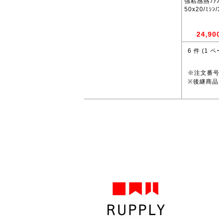
強粘感熱ﾌｧﾝﾌ
50x20/ﾐｼﾝ
24,90
6
件 (
1
ペ
※注文番
※後継商