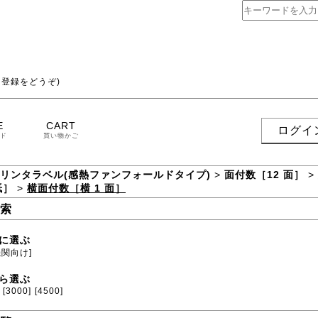
登録をどうぞ)
E
CART
ログイ
ド
買い物かご
プリンタラベル(感熱ファンフォールドタイプ)
>
面付数［12 面］
>
紙］
>
横面付数［横 1 面］
索
に選ぶ
機関向け]
ら選ぶ
[3000]
[4500]