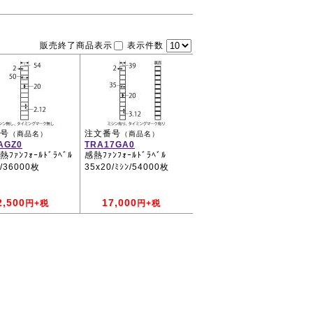
販売終了商品表示
表示件数
号
注文番号
（商品名）
（商品名）
AGZ0
TRA17GA0
ﾌｧﾝﾌｫｰﾙﾄﾞﾗﾍﾞﾙ
感熱ﾌｧﾝﾌｫｰﾙﾄﾞﾗﾍﾞﾙ
0/36000枚
35x20/ﾐｼﾝ/54000枚
2,500
17,000
円+税
円+税