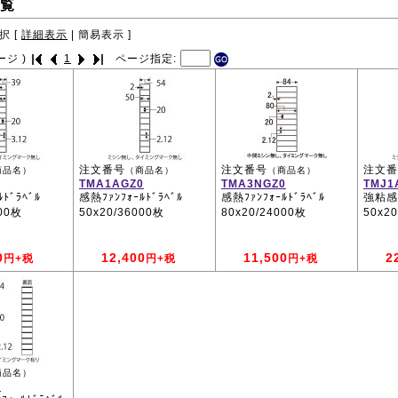
覧
択 [
詳細表示
|
簡易表示
]
ージ )
1
ページ指定:
注文番号
注文番号
注文番
商品名）
（商品名）
（商品名）
TMA1AGZ0
TMA3NGZ0
TMJ1
ﾄﾞﾗﾍﾞﾙ
感熱ﾌｧﾝﾌｫｰﾙﾄﾞﾗﾍﾞﾙ
感熱ﾌｧﾝﾌｫｰﾙﾄﾞﾗﾍﾞﾙ
強粘感熱
000枚
50x20/36000枚
80x20/24000枚
50x2
0
12,400
11,500
2
円+税
円+税
円+税
商品名）
0