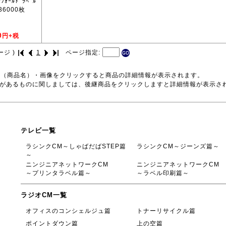
ｫｰﾙﾄﾞﾗﾍﾞﾙ
/36000枚
0
円+税
ージ )
1
ページ指定:
号（商品名）・画像をクリックすると商品の詳細情報が表示されます。
品があるものに関しましては、後継商品をクリックしますと詳細情報が表示さ
テレビ一覧
ラシンクCM～しゃばだばSTEP篇
ラシンクCM～ジーンズ篇～
～
ニンジニアネットワークCM
ニンジニアネットワークCM
～プリンタラベル篇～
～ラベル印刷篇～
ラジオCM一覧
オフィスのコンシェルジュ篇
トナーリサイクル篇
ポイントダウン篇
上の空篇