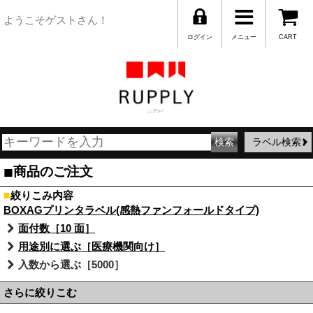
ようこそゲストさん！
ログイン
メニュー
CART
ラベル検索
■
商品のご注文
■
絞りこみ内容
BOXAGプリンタラベル(感熱ファンフォールドタイプ)
面付数［10 面］
用途別に選ぶ［医療機関向け］
入数から選ぶ［5000］
さらに絞りこむ