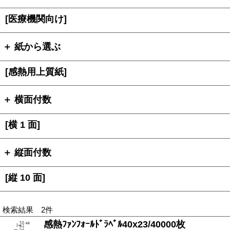
[医療機関向け]
＋ 紙から選ぶ
[感熱用上質紙]
＋ 横面付数
[横 1 面]
＋ 縦面付数
[縦 10 面]
検索結果 2件
感熱ﾌｧﾝﾌｫｰﾙﾄﾞﾗﾍﾞﾙ40x23/40000枚