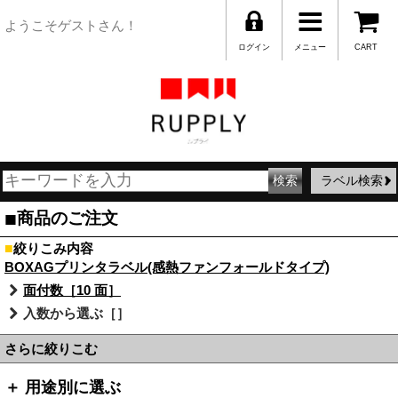
ようこそゲストさん！
ログイン
メニュー
CART
ラベル検索
■
商品のご注文
■
絞りこみ内容
BOXAGプリンタラベル(感熱ファンフォールドタイプ)
面付数［10 面］
入数から選ぶ［］
さらに絞りこむ
＋ 用途別に選ぶ