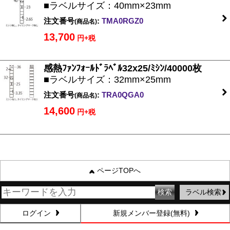
■ラベルサイズ：40mm×23mm
注文番号
:
TMA0RGZ0
(商品名)
13,700
円+税
感熱ﾌｧﾝﾌｫｰﾙﾄﾞﾗﾍﾞﾙ32x25/ﾐｼﾝ/40000枚
■ラベルサイズ：32mm×25mm
注文番号
:
TRA0QGA0
(商品名)
14,600
円+税
ページTOPへ
ラベル検索
ログイン
新規メンバー登録(無料)