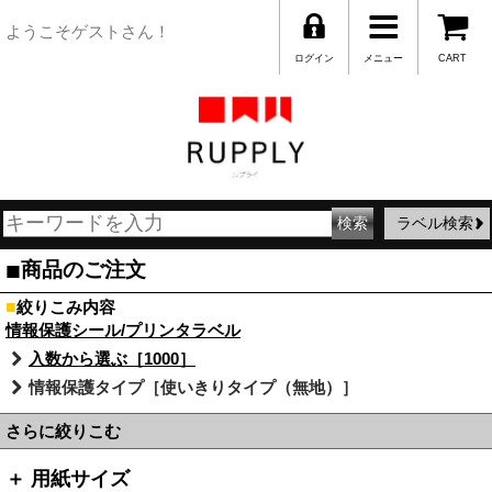
ようこそゲストさん！
ログイン
メニュー
CART
ラベル検索
■
商品のご注文
■
絞りこみ内容
情報保護シール/プリンタラベル
入数から選ぶ［1000］
情報保護タイプ［使いきりタイプ（無地）］
さらに絞りこむ
＋ 用紙サイズ