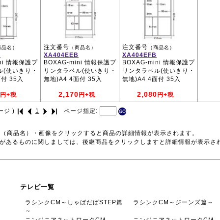
注文番号
注文番号
商品名）
（商品名）
（商品名）
B
XA404EEB
XA404EFB
ini 情報保護プ
BOXAG-mini 情報保護プ
BOXAG-mini 情報保護プ
ル(使いきり・
リンタラベル(使いきり・
リンタラベル(使いきり・
面付 35入
無地)A4 4面付 35入
無地)A4 4面付 35入
2,170
2,080
円+税
円+税
円+税
ージ )
1
ページ指定:
号（商品名）・画像をクリックすると商品の詳細情報が表示されます。
品があるものに関しましては、後継商品をクリックしますと詳細情報が表示さ
テレビ一覧
ラシンクCM～しゃばだばSTEP篇
ラシンクCM～ジーンズ篇～
～