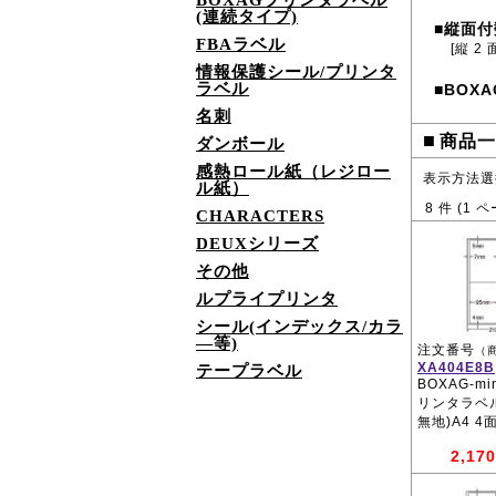
BOXAGプリンタラベル
(連続タイプ)
縦面付
■
FBAラベル
[縦 2 
情報保護シール/プリンタ
ラベル
BOXA
■
名刺
■
商品一
ダンボール
感熱ロール紙（レジロー
表示方法選
ル紙）
8
件 (
1
ペ
CHARACTERS
DEUXシリーズ
その他
ルプライプリンタ
シール(インデックス/カラ
―等)
注文番号
（
XA404E8B
テープラベル
BOXAG-m
リンタラベ
無地)A4 4
2,170