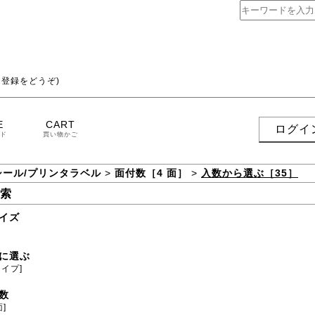
登録をどうぞ)
E
CART
ログイ
ド
買い物かご
シール/プリンタラベル
>
面付数［4 面］
>
入数から選ぶ［35］
索
イズ
に選ぶ
タイプ]
数
面]