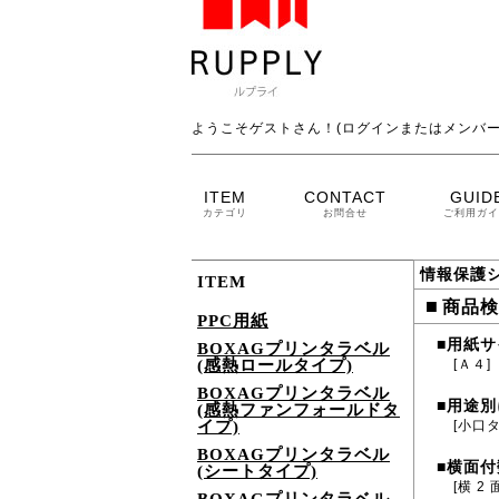
ようこそゲストさん！(ログインまたはメンバー
ITEM
CONTACT
GUID
カテゴリ
お問合せ
ご利用ガイ
情報保護
ITEM
■
商品検
PPC用紙
用紙サ
■
BOXAGプリンタラベル
(感熱ロールタイプ)
[Ａ４]
BOXAGプリンタラベル
用途別
■
(感熱ファンフォールドタ
イプ)
[小口
BOXAGプリンタラベル
横面付
■
(シートタイプ)
[横 2 