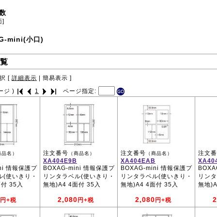
数
面]
G-mini(小口)
覧
択 [
詳細表示
|
簡易表示
]
ージ )
1
ページ指定:
注文番号
注文番号
注文番
商品名）
（商品名）
（商品名）
XA404E9B
XA404EAB
XA40
ini 情報保護プ
BOXAG-mini 情報保護プ
BOXAG-mini 情報保護プ
BOXA
ル(使いきり・
リンタラベル(使いきり・
リンタラベル(使いきり・
リンタ
面付 35入
無地)A4 4面付 35入
無地)A4 4面付 35入
無地)A
2,080
2,080
2
円+税
円+税
円+税