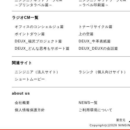
ニンジニアネットワークCM
ニンジニアネットワークCM
～プリンタラベル篇～
～ラベル印刷篇～
ラジオCM一覧
オフィスのコンシェルジュ篇
トナーリサイクル篇
ポイントダウン篇
上の空篇
DEUX_福沢プロジェクト篇
DEUX_牛革表紙篇
DEUX_どんな思考もサポート篇
DEUX_DEUXの会話篇
関連サイト
ニンジニア（法人サイト）
ラシンク（個人向けサイト）
ショートムービー
about us
会社概要
NEWS一覧
個人情報保護方針
ご利用環境について
運営元
Copyright(c)2026 NINGI