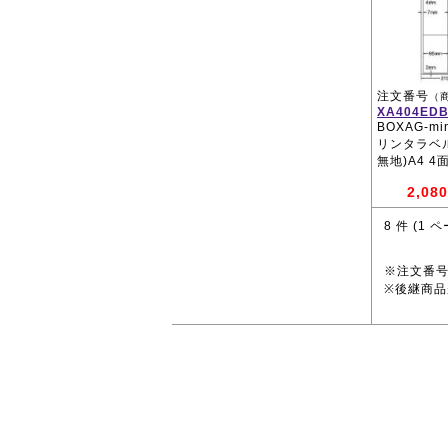
注文番号
（
XA404ED
BOXAG-m
リンタラベ
無地)A4 4
2,080
8
件 (
1
ペ
※注文番
※後継商