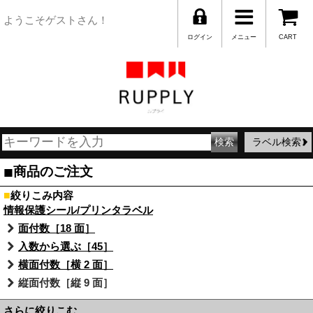
ようこそゲストさん！
ログイン
メニュー
CART
ラベル検索
■
商品のご注文
■
絞りこみ内容
情報保護シール/プリンタラベル
面付数［18 面］
入数から選ぶ［45］
横面付数［横 2 面］
縦面付数［縦 9 面］
さらに絞りこむ