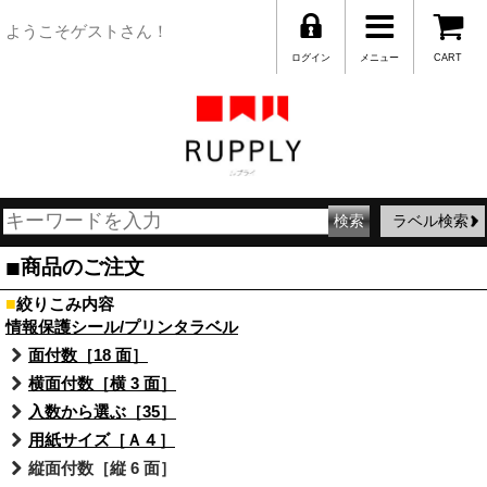
ようこそゲストさん！
ログイン
メニュー
CART
ラベル検索
■
商品のご注文
■
絞りこみ内容
情報保護シール/プリンタラベル
面付数［18 面］
横面付数［横 3 面］
入数から選ぶ［35］
用紙サイズ［Ａ４］
縦面付数［縦 6 面］