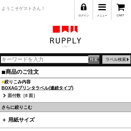
ようこそゲストさん！
ログイン
メニュー
CART
ラベル検索
■
商品のご注文
■
絞りこみ内容
BOXAGプリンタラベル(連続タイプ)
面付数［8 面］
さらに絞りこむ
＋ 用紙サイズ