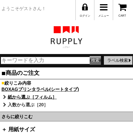
ようこそゲストさん！
ログイン
メニュー
CART
ラベル検索
■
商品のご注文
■
絞りこみ内容
BOXAGプリンタラベル(シートタイプ)
紙から選ぶ［フィルム］
入数から選ぶ［20］
さらに絞りこむ
＋ 用紙サイズ