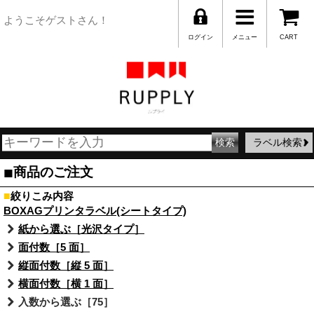
ようこそゲストさん！
ログイン
メニュー
CART
ラベル検索
■
商品のご注文
■
絞りこみ内容
BOXAGプリンタラベル(シートタイプ)
紙から選ぶ［光沢タイプ］
面付数［5 面］
縦面付数［縦 5 面］
横面付数［横 1 面］
入数から選ぶ［75］