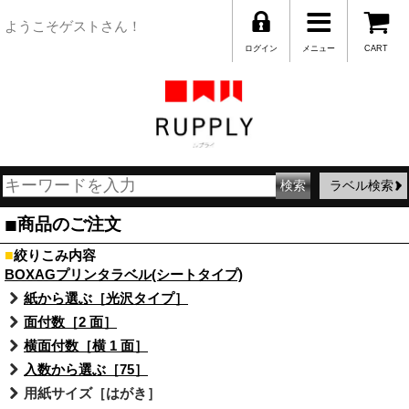
ようこそゲストさん！
ログイン
メニュー
CART
ラベル検索
■
商品のご注文
■
絞りこみ内容
BOXAGプリンタラベル(シートタイプ)
紙から選ぶ［光沢タイプ］
面付数［2 面］
横面付数［横 1 面］
入数から選ぶ［75］
用紙サイズ［はがき］