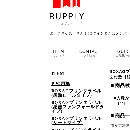
ようこそゲストさん！(ログインまたはメンバー
ITEM
CONTACT
GUID
カテゴリ
お問合せ
ご利用ガイ
BOXAG
ITEM
面付数［縦
PPC用紙
■
商品検
BOXAGプリンタラベル
(感熱ロールタイプ)
入数か
■
BOXAGプリンタラベル
[75]
(感熱ファンフォールドタ
イプ)
■
商品一
BOXAGプリンタラベル
(シートタイプ)
表示方法選