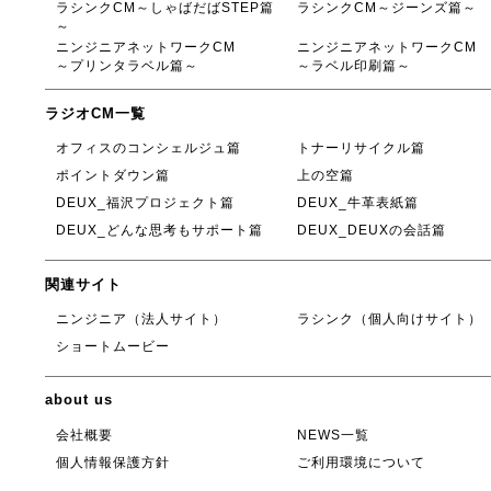
ラシンクCM～しゃばだばSTEP篇
ラシンクCM～ジーンズ篇～
～
ニンジニアネットワークCM
ニンジニアネットワークCM
～プリンタラベル篇～
～ラベル印刷篇～
ラジオCM一覧
オフィスのコンシェルジュ篇
トナーリサイクル篇
ポイントダウン篇
上の空篇
DEUX_福沢プロジェクト篇
DEUX_牛革表紙篇
DEUX_どんな思考もサポート篇
DEUX_DEUXの会話篇
関連サイト
ニンジニア（法人サイト）
ラシンク（個人向けサイト）
ショートムービー
about us
会社概要
NEWS一覧
個人情報保護方針
ご利用環境について