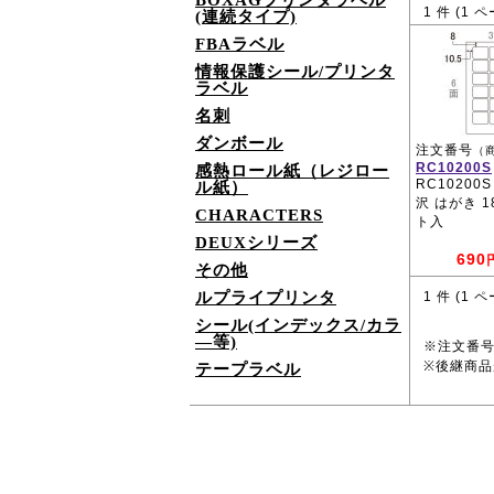
BOXAGプリンタラベル
1
件 (
1
ペ
(連続タイプ)
FBAラベル
情報保護シール/プリンタ
ラベル
名刺
ダンボール
注文番号
（
RC10200S
感熱ロール紙（レジロー
RC10200
ル紙）
沢 はがき 1
CHARACTERS
ト入
DEUXシリーズ
690
その他
ルプライプリンタ
1
件 (
1
ペ
シール(インデックス/カラ
―等)
※注文番
※後継商
テープラベル