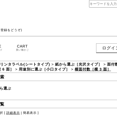
登録をどうぞ)
E
CART
ログイ
ド
買い物かご
プリンタラベル(シートタイプ)
>
紙から選ぶ［光沢タイプ］
>
面付数
 6 面］
>
用途別に選ぶ［小口タイプ］
>
横面付数［横 3 面］
索
ら選ぶ
覧
択 [
詳細表示
|
簡易表示
]