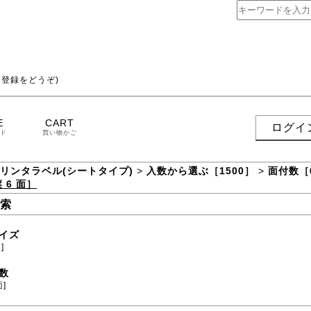
登録をどうぞ)
E
CART
ログイ
ド
買い物かご
プリンタラベル(シートタイプ)
>
入数から選ぶ［1500］
>
面付数［
 6 面］
索
イズ
]
数
面]