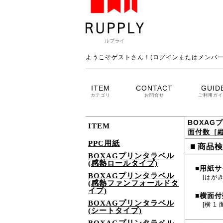
ようこそゲストさん！(ログインまたはメンバー
ITEM
CONTACT
GUID
カテゴリ
お問合せ
ご利用ガイ
BOXAG
ITEM
面付数［縦
PPC用紙
■
商品検
BOXAGプリンタラベル
(感熱ロールタイプ)
用紙サ
■
BOXAGプリンタラベル
[はがき
(感熱ファンフォールドタ
イプ)
横面付
■
BOXAGプリンタラベル
[横 1 
(シートタイプ)