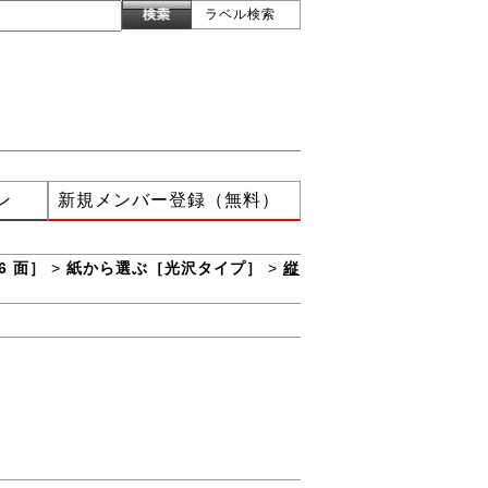
ラベル検索
ン
新規メンバー登録（無料）
6 面］
>
紙から選ぶ［光沢タイプ］
>
縦