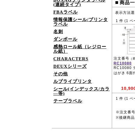
BOXAGプリンタラベル
■
商品一
(連続タイプ)
FBAラベル
表示方法選
情報保護シール/プリンタ
1
件 (
1
ペ
ラベル
名刺
ダンボール
感熱ロール紙（レジロー
ル紙）
CHARACTERS
注文番号
（
RC10080
DEUXシリーズ
RC10080
はがき 6面
その他
ルプライプリンタ
10,90
シール(インデックス/カラ
―等)
1
件 (
1
ペ
テープラベル
※注文番
※後継商