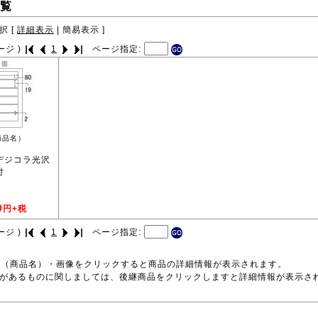
覧
択 [
詳細表示
|
簡易表示
]
ージ )
1
ページ指定:
商品名）
 デジコラ光沢
付
0
円+税
ージ )
1
ページ指定:
号（商品名）・画像をクリックすると商品の詳細情報が表示されます。
品があるものに関しましては、後継商品をクリックしますと詳細情報が表示さ