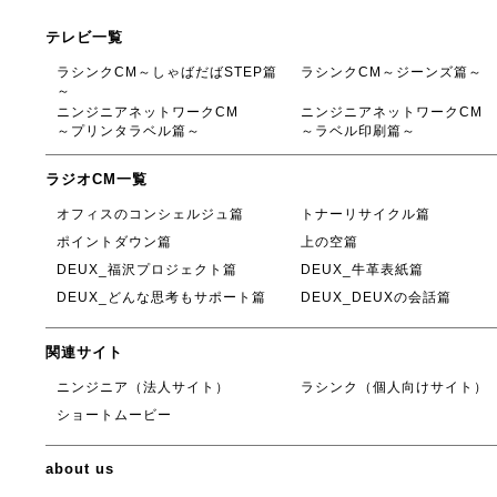
テレビ一覧
ラシンクCM～しゃばだばSTEP篇
ラシンクCM～ジーンズ篇～
～
ニンジニアネットワークCM
ニンジニアネットワークCM
～プリンタラベル篇～
～ラベル印刷篇～
ラジオCM一覧
オフィスのコンシェルジュ篇
トナーリサイクル篇
ポイントダウン篇
上の空篇
DEUX_福沢プロジェクト篇
DEUX_牛革表紙篇
DEUX_どんな思考もサポート篇
DEUX_DEUXの会話篇
関連サイト
ニンジニア（法人サイト）
ラシンク（個人向けサイト）
ショートムービー
about us