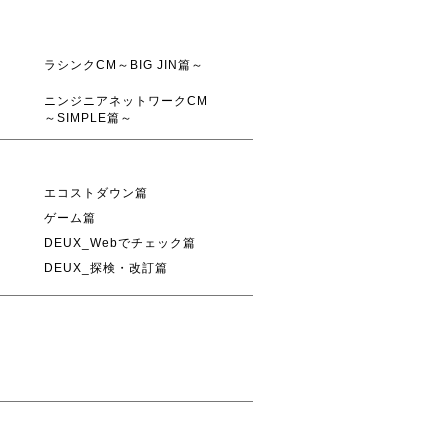
ラシンクCM～BIG JIN篇～
ニンジニアネットワークCM
～SIMPLE篇～
エコストダウン篇
ゲーム篇
DEUX_Webでチェック篇
DEUX_探検・改訂篇