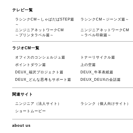
テレビ一覧
ラシンクCM～しゃばだばSTEP篇
ラシンクCM～ジーンズ篇～
～
ニンジニアネットワークCM
ニンジニアネットワークCM
～プリンタラベル篇～
～ラベル印刷篇～
ラジオCM一覧
オフィスのコンシェルジュ篇
トナーリサイクル篇
ポイントダウン篇
上の空篇
DEUX_福沢プロジェクト篇
DEUX_牛革表紙篇
DEUX_どんな思考もサポート篇
DEUX_DEUXの会話篇
関連サイト
ニンジニア（法人サイト）
ラシンク（個人向けサイト）
ショートムービー
about us