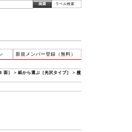
ラベル検索
ン
新規メンバー登録（無料）
6 面］
>
紙から選ぶ［光沢タイプ］
>
横