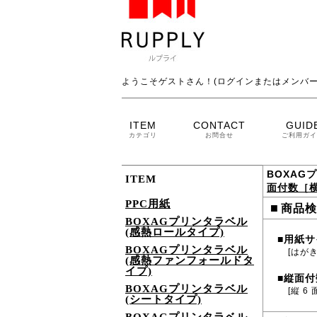
ようこそゲストさん！(ログインまたはメンバー
ITEM
CONTACT
GUID
カテゴリ
お問合せ
ご利用ガイ
BOXAG
ITEM
面付数［横
PPC用紙
■
商品検
BOXAGプリンタラベル
(感熱ロールタイプ)
用紙サ
■
BOXAGプリンタラベル
[はがき
(感熱ファンフォールドタ
イプ)
縦面付
■
BOXAGプリンタラベル
[縦 6 
(シートタイプ)