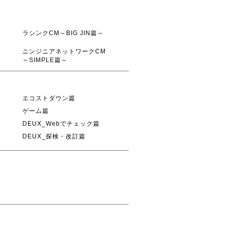
ラシンクCM～BIG JIN篇～
ニンジニアネットワークCM
～SIMPLE篇～
エコストダウン篇
ゲーム篇
DEUX_Webでチェック篇
DEUX_探検・改訂篇