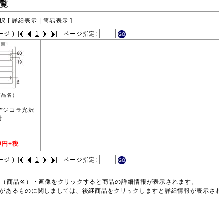
覧
択 [
詳細表示
|
簡易表示
]
ージ )
1
ページ指定:
商品名）
 デジコラ光沢
付
0
円+税
ージ )
1
ページ指定:
号（商品名）・画像をクリックすると商品の詳細情報が表示されます。
品があるものに関しましては、後継商品をクリックしますと詳細情報が表示さ