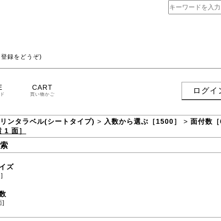
登録をどうぞ)
E
CART
ログイ
ド
買い物かご
プリンタラベル(シートタイプ)
>
入数から選ぶ［1500］
>
面付数［
 1 面］
索
イズ
]
数
面]