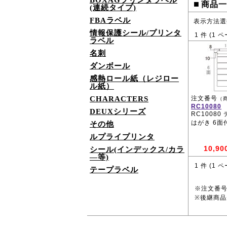
BOXAGプリンタラベル
■
商品一
(連続タイプ)
FBAラベル
表示方法選
情報保護シール/プリンタ
1
件 (
1
ペ
ラベル
名刺
ダンボール
感熱ロール紙（レジロー
ル紙）
CHARACTERS
注文番号
（
RC10080
DEUXシリーズ
RC10080
はがき 6面
その他
ルプライプリンタ
10,90
シール(インデックス/カラ
―等)
1
件 (
1
ペ
テープラベル
※注文番
※後継商