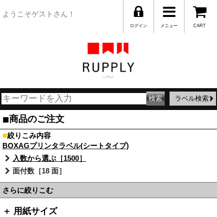
ようこそゲストさん！
ログイン
メニュー
CART
ラベル検索
■
商品のご注文
■
絞りこみ内容
BOXAGプリンタラベル(シートタイプ)
入数から選ぶ［1500］
面付数［18 面］
さらに絞りこむ
＋ 用紙サイズ