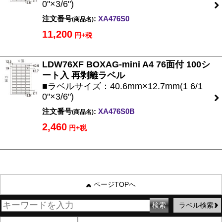
0"×3/6")
注文番号
:
XA476S0
(商品名)
11,200
円+税
LDW76XF BOXAG-mini A4 76面付 100シ
ート入 再剥離ラベル
■ラベルサイズ：40.6mm×12.7mm(1 6/1
0"×3/6")
注文番号
:
XA476S0B
(商品名)
2,460
円+税
ページTOPへ
ラベル検索