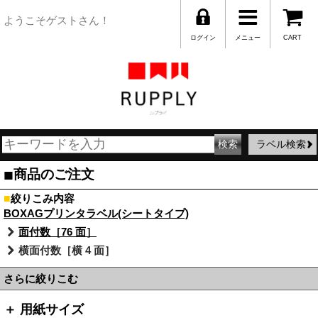
ようこそゲストさん！
ログイン
メニュー
CART
ラベル検索
■
商品のご注文
■
絞りこみ内容
BOXAGプリンタラベル(シートタイプ)
面付数［76 面］
横面付数［横 4 面］
さらに絞りこむ
＋ 用紙サイズ