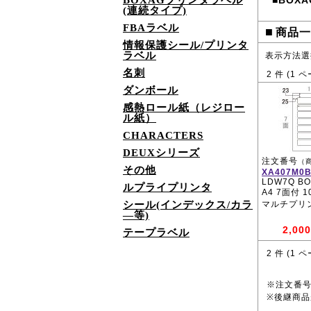
BOXAGプリンタラベル
BOXA
■
(連続タイプ)
FBAラベル
■
商品一
情報保護シール/プリンタ
ラベル
表示方法選
名刺
2
件 (
1
ペ
ダンボール
感熱ロール紙（レジロー
ル紙）
CHARACTERS
DEUXシリーズ
注文番号
（
その他
XA407M0
LDW7Q BO
ルプライプリンタ
A4 7面付 
シール(インデックス/カラ
マルチプリ
―等)
2,000
テープラベル
2
件 (
1
ペ
※注文番
※後継商