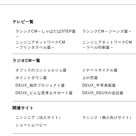
テレビ一覧
ラシンクCM～しゃばだばSTEP篇
ラシンクCM～ジーンズ篇～
～
ニンジニアネットワークCM
ニンジニアネットワークCM
～プリンタラベル篇～
～ラベル印刷篇～
ラジオCM一覧
オフィスのコンシェルジュ篇
トナーリサイクル篇
ポイントダウン篇
上の空篇
DEUX_福沢プロジェクト篇
DEUX_牛革表紙篇
DEUX_どんな思考もサポート篇
DEUX_DEUXの会話篇
関連サイト
ニンジニア（法人サイト）
ラシンク（個人向けサイト）
ショートムービー