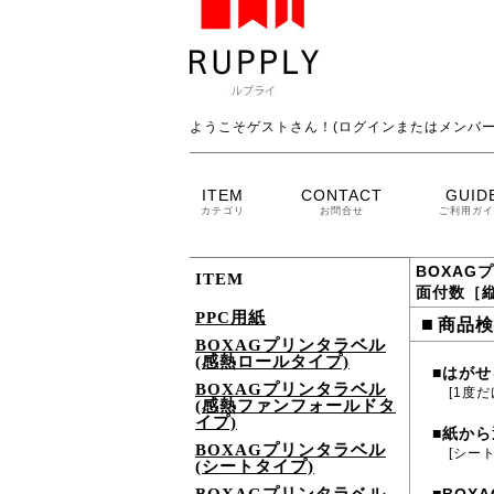
ようこそゲストさん！(ログインまたはメンバー
ITEM
CONTACT
GUID
カテゴリ
お問合せ
ご利用ガイ
BOXAG
ITEM
面付数［縦
PPC用紙
■
商品検
BOXAGプリンタラベル
(感熱ロールタイプ)
はがせ
■
BOXAGプリンタラベル
[1度
(感熱ファンフォールドタ
イプ)
紙から
■
BOXAGプリンタラベル
[シー
(シートタイプ)