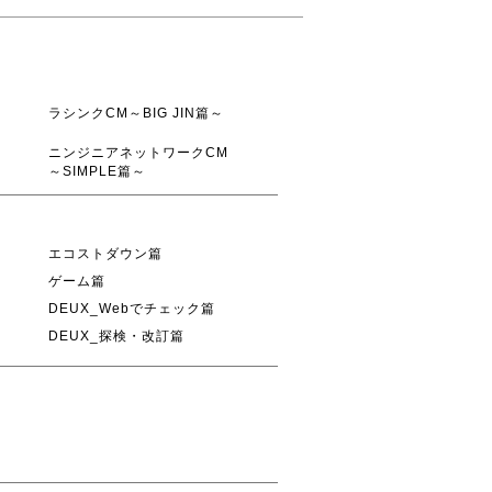
ラシンクCM～BIG JIN篇～
ニンジニアネットワークCM
～SIMPLE篇～
エコストダウン篇
ゲーム篇
DEUX_Webでチェック篇
DEUX_探検・改訂篇