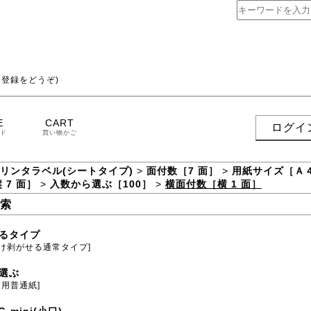
登録をどうぞ)
E
CART
ログイ
ド
買い物かご
プリンタラベル(シートタイプ)
>
面付数［7 面］
>
用紙サイズ［Ａ
 7 面］
>
入数から選ぶ［100］
>
横面付数［横 1 面］
索
るタイプ
だけ剥がせる通常タイプ]
選ぶ
ト用普通紙]