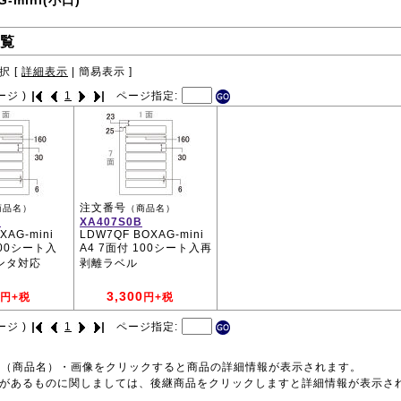
G-mini(小口)
覧
択 [
詳細表示
|
簡易表示
]
ージ )
1
ページ指定:
注文番号
商品名）
（商品名）
B
XA407S0B
XAG-mini
LDW7QF BOXAG-mini
100シート入
A4 7面付 100シート入再
ンタ対応
剥離ラベル
3,300
円+税
円+税
ージ )
1
ページ指定:
号（商品名）・画像をクリックすると商品の詳細情報が表示されます。
品があるものに関しましては、後継商品をクリックしますと詳細情報が表示さ