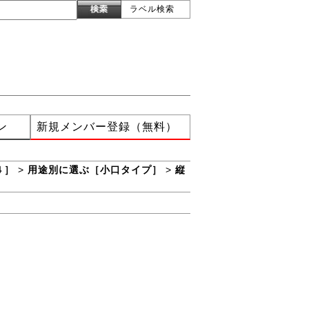
ラベル検索
ン
新規メンバー登録（無料）
４］
>
用途別に選ぶ［小口タイプ］
>
縦