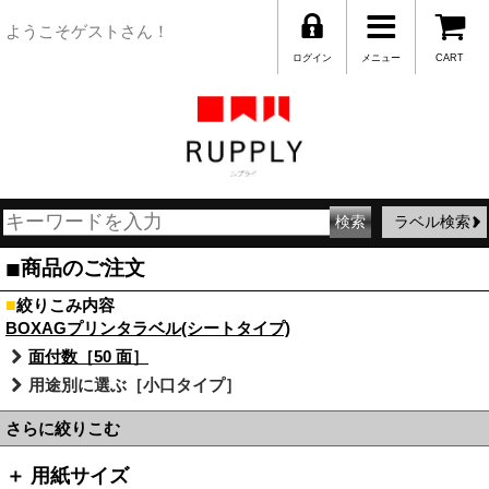
ようこそゲストさん！
ログイン
メニュー
CART
ラベル検索
■
商品のご注文
■
絞りこみ内容
BOXAGプリンタラベル(シートタイプ)
面付数［50 面］
用途別に選ぶ［小口タイプ］
さらに絞りこむ
＋ 用紙サイズ