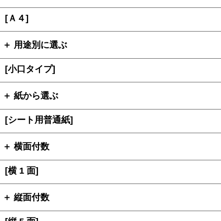
[Ａ４]
＋ 用途別に選ぶ
[小口タイプ]
＋ 紙から選ぶ
[シート用普通紙]
＋ 横面付数
[横 1 面]
＋ 縦面付数