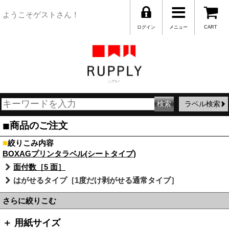
ようこそゲストさん！
ログイン
メニュー
CART
ラベル検索
■
商品のご注文
■
絞りこみ内容
BOXAGプリンタラベル(シートタイプ)
面付数［5 面］
はがせるタイプ［1度だけ剥がせる通常タイプ］
さらに絞りこむ
＋ 用紙サイズ