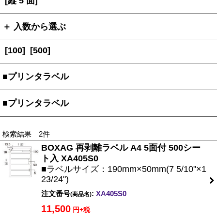
[縦 5 面]
＋ 入数から選ぶ
[100]
[500]
■プリンタラベル
■プリンタラベル
検索結果 2件
BOXAG 再剥離ラベル A4 5面付 500シー
ト入 XA405S0
■ラベルサイズ：190mm×50mm(7 5/10"×1
23/24")
注文番号
:
XA405S0
(商品名)
11,500
円+税