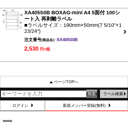
XA405S0B BOXAG-mini A4 5面付 100シ
ート入 再剥離ラベル
■ラベルサイズ：190mm×50mm(7 5/10"×1
23/24")
注文番号
:
XA405S0B
(商品名)
2,530
円+税
ページTOPへ
ラベル検索
ログイン
新規メンバー登録(無料)
menu