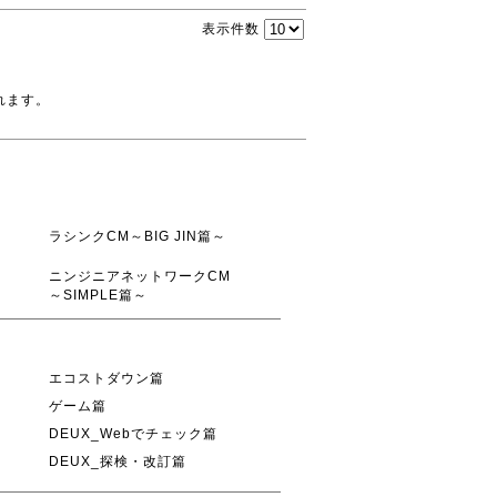
表示件数
れます。
ラシンクCM～BIG JIN篇～
ニンジニアネットワークCM
～SIMPLE篇～
エコストダウン篇
ゲーム篇
DEUX_Webでチェック篇
DEUX_探検・改訂篇