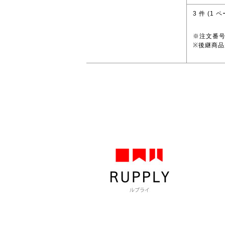
3
件 (
1
ペ
※注文番
※後継商