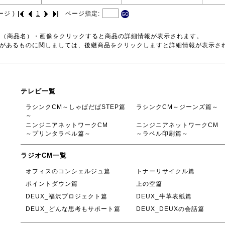
ージ )
1
ページ指定:
号（商品名）・画像をクリックすると商品の詳細情報が表示されます。
品があるものに関しましては、後継商品をクリックしますと詳細情報が表示さ
テレビ一覧
ラシンクCM～しゃばだばSTEP篇
ラシンクCM～ジーンズ篇～
～
ニンジニアネットワークCM
ニンジニアネットワークCM
～プリンタラベル篇～
～ラベル印刷篇～
ラジオCM一覧
オフィスのコンシェルジュ篇
トナーリサイクル篇
ポイントダウン篇
上の空篇
DEUX_福沢プロジェクト篇
DEUX_牛革表紙篇
DEUX_どんな思考もサポート篇
DEUX_DEUXの会話篇