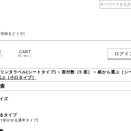
登録をどうぞ)
E
CART
ログイ
ド
買い物かご
プリンタラベル(シートタイプ)
>
面付数［5 面］
>
紙から選ぶ［シ
選ぶ［小口タイプ］
索
イズ
るタイプ
だけ剥がせる通常タイプ]