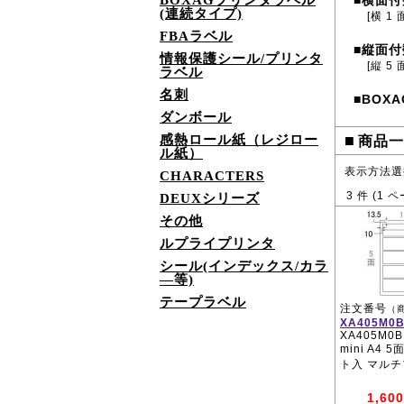
BOXAGプリンタラベル
横面付
■
(連続タイプ)
[横 1 
FBAラベル
縦面付
■
情報保護シール/プリンタ
[縦 5 
ラベル
名刺
BOXA
■
ダンボール
■
感熱ロール紙（レジロー
商品一
ル紙）
表示方法選
CHARACTERS
3
件 (
1
ペ
DEUXシリーズ
その他
ルプライプリンタ
シール(インデックス/カラ
―等)
テープラベル
注文番号
（
XA405M0
XA405M0B
mini A4 
ト入 マル
1,600