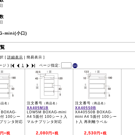
数
面]
数
面]
G-mini(小口)
覧
択 [
詳細表示
|
簡易表示
]
ージ )
1
ページ指定:
注文番号
注文番号
商品名）
（商品名）
（商品名）
B
XA405M1B
XA405S0B
 BOXAG-
LDW5M BOXAG-mini
XA405S0B BOXAG-
5面付 100シー
A4 5面付 100シート入
mini A4 5面付 100シー
チプリンタ対応
マルチプリンタ対応
ト入 再剥離ラベル
2,080
2,530
円+税
円+税
円+税