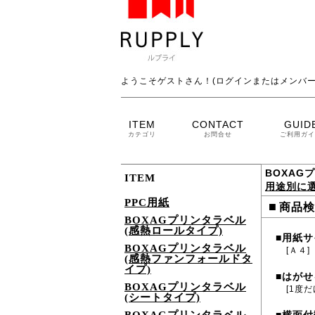
ようこそゲストさん！(ログインまたはメンバー
ITEM
CONTACT
GUID
カテゴリ
お問合せ
ご利用ガイ
BOXAG
ITEM
用途別に
PPC用紙
■
商品検
BOXAGプリンタラベル
(感熱ロールタイプ)
用紙サ
■
BOXAGプリンタラベル
[Ａ４]
(感熱ファンフォールドタ
イプ)
はがせ
■
BOXAGプリンタラベル
[1度
(シートタイプ)