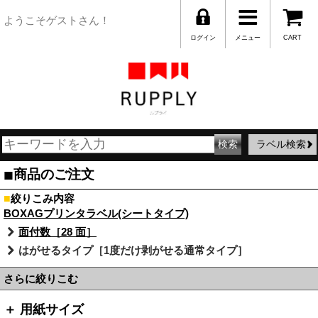
ようこそゲストさん！
ログイン
メニュー
CART
ラベル検索
■
商品のご注文
■
絞りこみ内容
BOXAGプリンタラベル(シートタイプ)
面付数［28 面］
はがせるタイプ［1度だけ剥がせる通常タイプ］
さらに絞りこむ
＋ 用紙サイズ