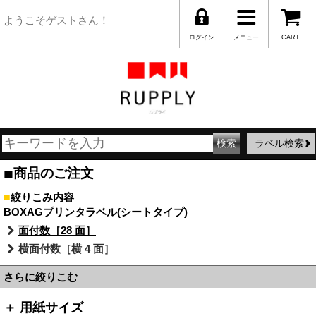
ようこそゲストさん！
ログイン
メニュー
CART
ラベル検索
■
商品のご注文
■
絞りこみ内容
BOXAGプリンタラベル(シートタイプ)
面付数［28 面］
横面付数［横 4 面］
さらに絞りこむ
＋ 用紙サイズ