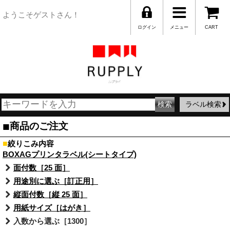
ようこそゲストさん！
ログイン
メニュー
CART
ラベル検索
■
商品のご注文
■
絞りこみ内容
BOXAGプリンタラベル(シートタイプ)
面付数［25 面］
用途別に選ぶ［訂正用］
縦面付数［縦 25 面］
用紙サイズ［はがき］
入数から選ぶ［1300］