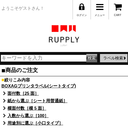
ようこそゲストさん！
ログイン
メニュー
CART
ラベル検索
■
商品のご注文
■
絞りこみ内容
BOXAGプリンタラベル(シートタイプ)
面付数［25 面］
紙から選ぶ［シート用普通紙］
横面付数［横 5 面］
入数から選ぶ［100］
用途別に選ぶ［小口タイプ］