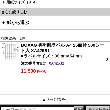
用紙サイズ［Ａ４］
さらに絞りこむ
＋ 紙から選ぶ
検索結果 1件
BOXAG 再剥離ラベル A4 25面付 500シー
ト入 XA425S1
■ラベルサイズ：38mm×54mm
注文番号
:
XA425S1
(商品名)
11,500
円+税
ページTOPへ
ラベル検索