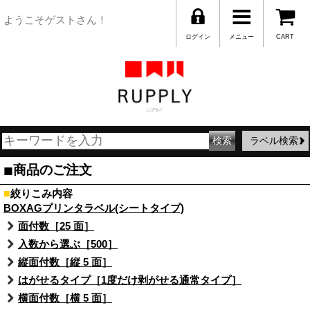
ようこそゲストさん！
ログイン
メニュー
CART
ラベル検索
■
商品のご注文
■
絞りこみ内容
BOXAGプリンタラベル(シートタイプ)
面付数［25 面］
入数から選ぶ［500］
縦面付数［縦 5 面］
はがせるタイプ［1度だけ剥がせる通常タイプ］
横面付数［横 5 面］