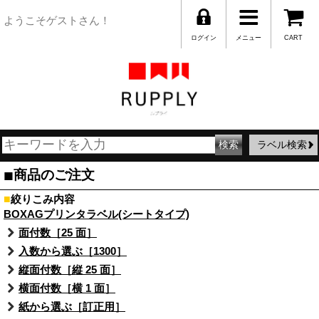
ようこそゲストさん！
ログイン
メニュー
CART
ラベル検索
■
商品のご注文
■
絞りこみ内容
BOXAGプリンタラベル(シートタイプ)
面付数［25 面］
入数から選ぶ［1300］
縦面付数［縦 25 面］
横面付数［横 1 面］
紙から選ぶ［訂正用］