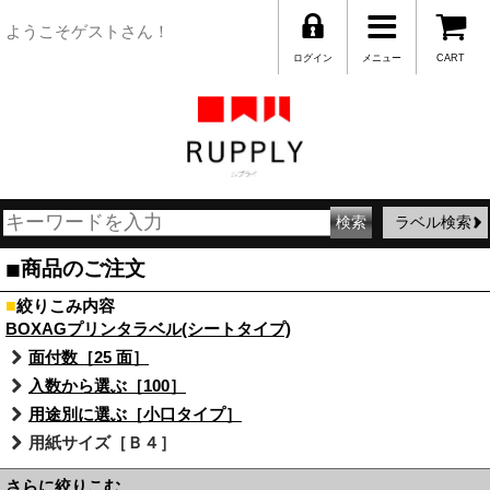
ようこそゲストさん！
ログイン
メニュー
CART
ラベル検索
■
商品のご注文
■
絞りこみ内容
BOXAGプリンタラベル(シートタイプ)
面付数［25 面］
入数から選ぶ［100］
用途別に選ぶ［小口タイプ］
用紙サイズ［Ｂ４］
さらに絞りこむ