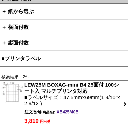
＋ 紙から選ぶ
＋ 横面付数
＋ 縦面付数
■プリンタラベル
検索結果 2件
LEW25M BOXAG-mini B4 25面付 100シ
ート入 マルチプリンタ対応
■ラベルサイズ：47.5mm×69mm(1 9/10"×
2 9/12")
注文番号
:
XB425M0B
(商品名)
3,810
円+税