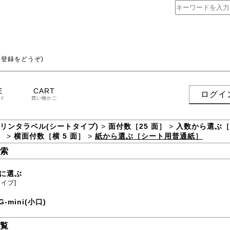
登録をどうぞ)
E
CART
ログイ
ド
買い物かご
プリンタラベル(シートタイプ)
>
面付数［25 面］
>
入数から選ぶ［
］
>
横面付数［横 5 面］
>
紙から選ぶ［シート用普通紙］
索
に選ぶ
タイプ]
G-mini(小口)
覧