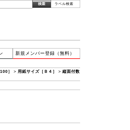
ラベル検索
ン
新規メンバー登録（無料）
100］
>
用紙サイズ［Ｂ４］
>
縦面付数