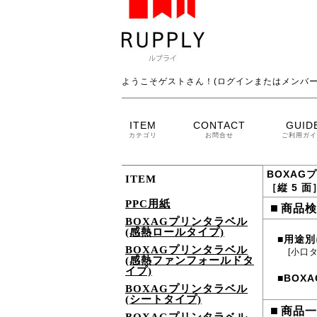
ようこそゲストさん！(ログインまたはメンバー
ITEM
CONTACT
GUID
カテゴリ
お問合せ
ご利用ガイ
BOXAG
ITEM
［縦 5 面
PPC用紙
■
商品検
BOXAGプリンタラベル
(感熱ロールタイプ)
用途別
■
BOXAGプリンタラベル
[小口
(感熱ファンフォールドタ
イプ)
BOXA
■
BOXAGプリンタラベル
(シートタイプ)
■
商品一