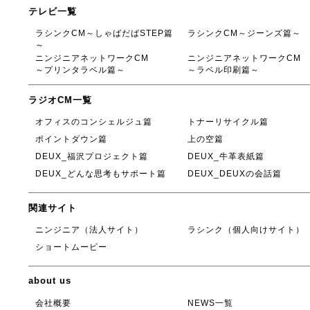
テレビ一覧
ラシンクCM～しゃばだばSTEP篇
ラシンクCM～ジーンズ篇～
～
ニンジニアネットワークCM
ニンジニアネットワークCM
～プリンタラベル篇～
～ラベル印刷篇～
ラジオCM一覧
オフィスのコンシェルジュ篇
トナーリサイクル篇
ポイントダウン篇
上の空篇
DEUX_福沢プロジェクト篇
DEUX_牛革表紙篇
DEUX_どんな思考もサポート篇
DEUX_DEUXの会話篇
関連サイト
ニンジニア（法人サイト）
ラシンク（個人向けサイト）
ショートムービー
about us
会社概要
NEWS一覧