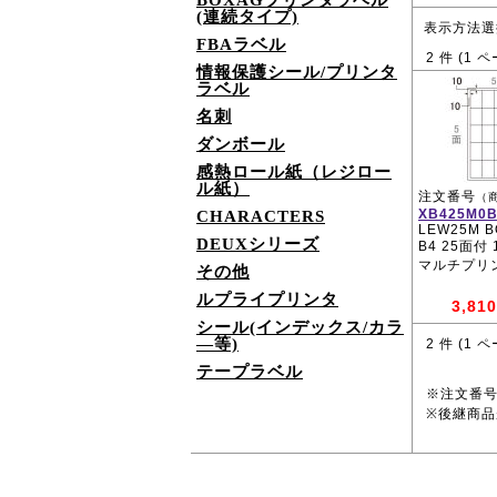
BOXAGプリンタラベル
(連続タイプ)
表示方法選
FBAラベル
2
件 (
1
ペ
情報保護シール/プリンタ
ラベル
名刺
ダンボール
感熱ロール紙（レジロー
ル紙）
注文番号
（
XB425M0
CHARACTERS
LEW25M B
DEUXシリーズ
B4 25面付
マルチプリ
その他
ルプライプリンタ
3,810
シール(インデックス/カラ
―等)
2
件 (
1
ペ
テープラベル
※注文番
※後継商