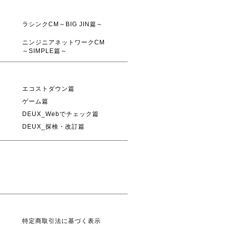
ラシンクCM～BIG JIN篇～
ニンジニアネットワークCM
～SIMPLE篇～
エコストダウン篇
ゲーム篇
DEUX_Webでチェック篇
DEUX_探検・改訂篇
特定商取引法に基づく表示