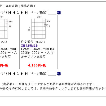
択 [
詳細表示
|
簡易表示
]
ージ )
1
ページ指定:
注文番号
商品名）
（商品名）
B
XB425M1B
OXAG-mini
E25M BOXAG-mini B4
 100シート入
25面付 100シート入 マ
ンタ対応
ルチプリンタ対応
4,160
円+税
円+税
ージ )
1
ページ指定:
号（商品名）・画像をクリックすると商品の詳細情報が表示されます。
品があるものに関しましては、後継商品をクリックしますと詳細情報が表示さ