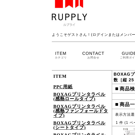
ようこそゲストさん！(ログインまたはメンバー
ITEM
CONTACT
GUID
カテゴリ
お問合せ
ご利用ガイ
BOXAG
ITEM
数［縦 25
PPC用紙
■
商品検
BOXAGプリンタラベル
(感熱ロールタイプ)
■
商品一
BOXAGプリンタラベル
(感熱ファンフォールドタ
表示方法選
イプ)
BOXAGプリンタラベル
1
件 (
1
ペ
(シートタイプ)