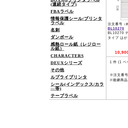
BOXAGプリンタラベル
(連続タイプ)
FBAラベル
情報保護シール/プリンタ
ラベル
注文番号
（
BL10270
名刺
BL10270
ダンボール
タイプ はが
感熱ロール紙（レジロー
ル紙）
10,90
CHARACTERS
1
件 (
1
ペ
DEUXシリーズ
その他
※注文番
ルプライプリンタ
※後継商
シール(インデックス/カラ
―等)
テープラベル