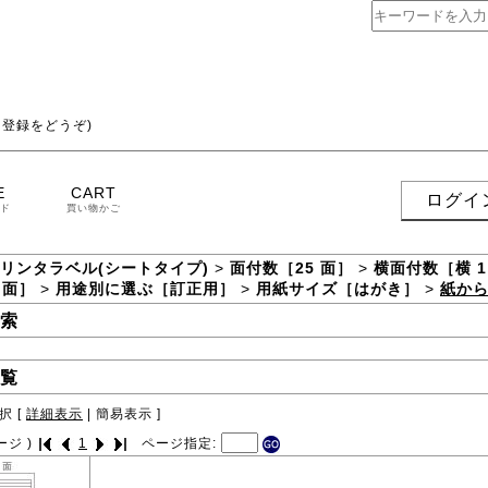
登録をどうぞ)
E
CART
ログイ
ド
買い物かご
プリンタラベル(シートタイプ)
>
面付数［25 面］
>
横面付数［横 1
 面］
>
用途別に選ぶ［訂正用］
>
用紙サイズ［はがき］
>
紙か
索
覧
択 [
詳細表示
|
簡易表示
]
ージ )
1
ページ指定: