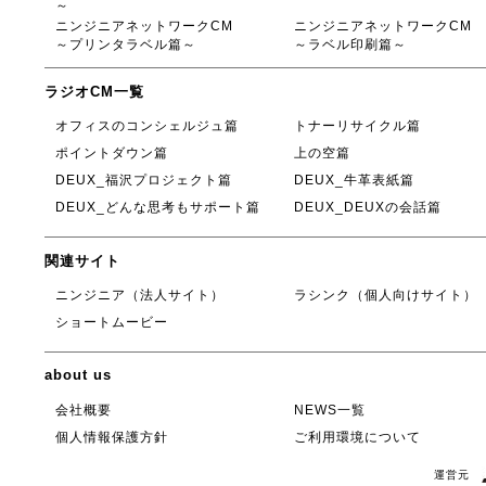
～
ニンジニアネットワークCM
ニンジニアネットワークCM
～プリンタラベル篇～
～ラベル印刷篇～
ラジオCM一覧
オフィスのコンシェルジュ篇
トナーリサイクル篇
ポイントダウン篇
上の空篇
DEUX_福沢プロジェクト篇
DEUX_牛革表紙篇
DEUX_どんな思考もサポート篇
DEUX_DEUXの会話篇
関連サイト
ニンジニア（法人サイト）
ラシンク（個人向けサイト）
ショートムービー
about us
会社概要
NEWS一覧
個人情報保護方針
ご利用環境について
運営元