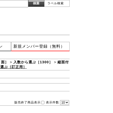
ラベル検索
ン
新規メンバー登録（無料）
 面］
>
入数から選ぶ［1300］
>
縦面付
ら選ぶ［訂正用］
販売終了商品表示
表示件数