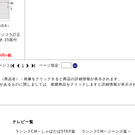
商品名）
 デジコラ訂正
き 25面付
0
円+税
ージ )
1
ページ指定:
号（商品名）・画像をクリックすると商品の詳細情報が表示されます。
品があるものに関しましては、後継商品をクリックしますと詳細情報が表示さ
テレビ一覧
ラシンクCM～しゃばだばSTEP篇
ラシンクCM～ジーンズ篇～