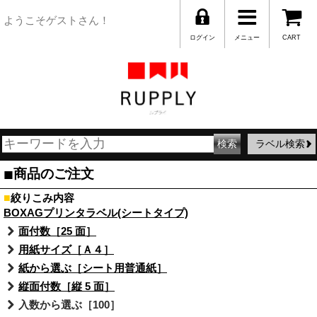
ようこそゲストさん！
ログイン
メニュー
CART
ラベル検索
■
商品のご注文
■
絞りこみ内容
BOXAGプリンタラベル(シートタイプ)
面付数［25 面］
用紙サイズ［Ａ４］
紙から選ぶ［シート用普通紙］
縦面付数［縦 5 面］
入数から選ぶ［100］