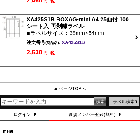
2,460
円+税
XA425S1B BOXAG-mini A4 25面付 100
シート入 再剥離ラベル
■ラベルサイズ：38mm×54mm
注文番号
:
XA425S1B
(商品名)
2,530
円+税
ページTOPへ
ラベル検索
ログイン
新規メンバー登録(無料)
menu