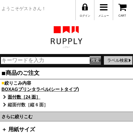
ようこそゲストさん！
ログイン
メニュー
CART
ラベル検索
■
商品のご注文
■
絞りこみ内容
BOXAGプリンタラベル(シートタイプ)
面付数［24 面］
縦面付数［縦 6 面］
さらに絞りこむ
＋ 用紙サイズ