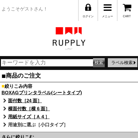
ようこそゲストさん！
ログイン
メニュー
CART
ラベル検索
■
商品のご注文
■
絞りこみ内容
BOXAGプリンタラベル(シートタイプ)
面付数［24 面］
横面付数［横 6 面］
用紙サイズ［Ａ４］
用途別に選ぶ［小口タイプ］
さらに絞りこむ