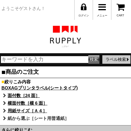
ようこそゲストさん！
ログイン
メニュー
CART
ラベル検索
■
商品のご注文
■
絞りこみ内容
BOXAGプリンタラベル(シートタイプ)
面付数［24 面］
横面付数［横 6 面］
用紙サイズ［Ａ４］
紙から選ぶ［シート用普通紙］
さらに絞りこむ