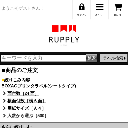
ようこそゲストさん！
ログイン
メニュー
CART
ラベル検索
■
商品のご注文
■
絞りこみ内容
BOXAGプリンタラベル(シートタイプ)
面付数［24 面］
横面付数［横 6 面］
用紙サイズ［Ａ４］
入数から選ぶ［500］
さらに絞りこむ