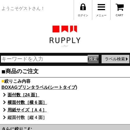
ようこそゲストさん！
ログイン
メニュー
CART
ラベル検索
■
商品のご注文
■
絞りこみ内容
BOXAGプリンタラベル(シートタイプ)
面付数［24 面］
横面付数［横 6 面］
用紙サイズ［Ａ４］
縦面付数［縦 4 面］
さらに絞りこむ