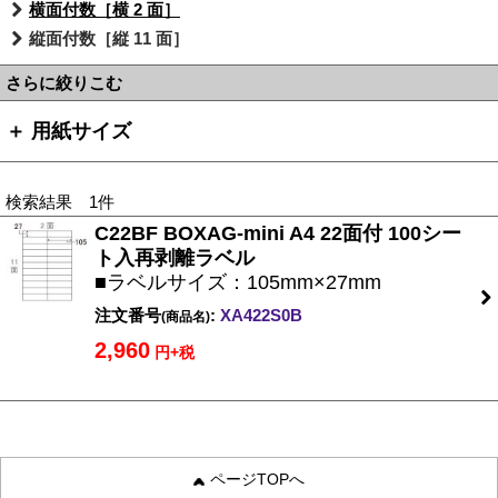
横面付数［横 2 面］
縦面付数［縦 11 面］
さらに絞りこむ
＋ 用紙サイズ
検索結果 1件
C22BF BOXAG-mini A4 22面付 100シー
ト入再剥離ラベル
■ラベルサイズ：105mm×27mm
注文番号
:
XA422S0B
(商品名)
2,960
円+税
ページTOPへ