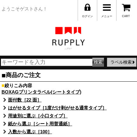
ようこそゲストさん！
ログイン
メニュー
CART
ラベル検索
■
商品のご注文
■
絞りこみ内容
BOXAGプリンタラベル(シートタイプ)
面付数［22 面］
はがせるタイプ［1度だけ剥がせる通常タイプ］
用途別に選ぶ［小口タイプ］
紙から選ぶ［シート用普通紙］
入数から選ぶ［100］